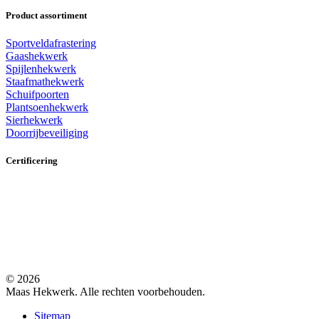
Product assortiment
Sportveldafrastering
Gaashekwerk
Spijlenhekwerk
Staafmathekwerk
Schuifpoorten
Plantsoenhekwerk
Sierhekwerk
Doorrijbeveiliging
Certificering
© 2026
Maas Hekwerk. Alle rechten voorbehouden.
Sitemap