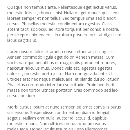
Quisque non tempus ante. Pellentesque eget lectus varius,
molestie felis et, rhoncus nisl. Nullam eget mauris quis sem
laoreet semper et non tellus. Sed tempus urna sed blandit
cursus. Phasellus molestie condimentum egestas. Class
aptent taciti sociosqu ad litora torquent per conubia nostra,
per inceptos himenaeos. In rutrum posuere orci, at dignissim
lacus sagittis ut.
Lorem ipsum dolor sit amet, consectetuer adipiscing elit.
Aenean commodo ligula eget dolor. Aenean massa. Cum
sociis natoque penatibus et magnis dis parturient montes,
nascetur ridiculus mus. Donec velit est, egestas egestas
dolor et, molestie porta justo. Nam non gravida ante. Ut
ultricies erat nec neque malesuada, et blandit dui sollicitudin.
Phasellus commodo interdum sollicitudin. Proin hendrerit
massa non tortor ultrices porttitor. Cras commodo sed leo
cursus pretium.
Morbi cursus ipsum at nunc semper, sit amet convallis purus
scelerisque. Suspendisse condimentum diam id feugiat
sagittis. Nullam erat nulla, auctor id lectus id, dapibus
molestie mauris. Nam ultrices metus ac quam varius
malesuada. Donec iaculis ipsum eu justo ullamcorper