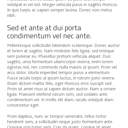
volutpat in vel nisl. Integer vehicula purus in sagittis rhoncus.
In quis turpis ac sapien semper lacinia. Donec non metus
nibh.
Sed et ante at dui porta
condimentum vel nec ante.
Pellentesque sollicitudin bibendum scelerisque. Donec auctor
et lorem at sagittis. Nam molestie felis ligula, sed tristique
sem pulvinar eu. Phasellus pretium vehicula aliquet. Duis
sagittis, urna fermentum ullamcorper viverra, enim lorem
egestas nisl, nec commodo nulla mauris ut ipsum. Proin vel
arcu dolor. Morbi imperdiet tempor purus a elementum.
Fusce iaculis turpis ut ipsum luctus, in rutrum justo viverra.
Etiam dictum mattis felis, eget rhoncus eros suscipit sed.
Proin sit amet risus ut sapien dictum auctor. Nam a ornare
ligula. Praesent eleifend rutrum sem, sed sodales ante
condimentum vel. In mollis elit diam, iaculis volutpat diam
consectetur eget.
Proin dapibus, nunc ac tempor venenatis, tellus tortor
hendrerit sem, a sollicitudin neque justo fermentum ante.
Quisque non turpis sem. Cras mi quam, congue sit amet