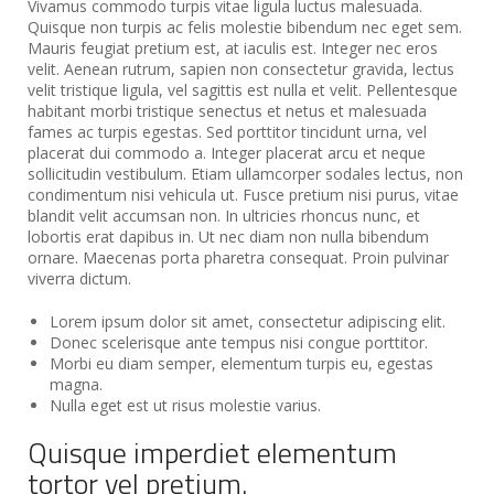
Vivamus commodo turpis vitae ligula luctus malesuada.
Quisque non turpis ac felis molestie bibendum nec eget sem.
Mauris feugiat pretium est, at iaculis est. Integer nec eros
velit. Aenean rutrum, sapien non consectetur gravida, lectus
velit tristique ligula, vel sagittis est nulla et velit. Pellentesque
habitant morbi tristique senectus et netus et malesuada
fames ac turpis egestas. Sed porttitor tincidunt urna, vel
placerat dui commodo a. Integer placerat arcu et neque
sollicitudin vestibulum. Etiam ullamcorper sodales lectus, non
condimentum nisi vehicula ut. Fusce pretium nisi purus, vitae
blandit velit accumsan non. In ultricies rhoncus nunc, et
lobortis erat dapibus in. Ut nec diam non nulla bibendum
ornare. Maecenas porta pharetra consequat. Proin pulvinar
viverra dictum.
Lorem ipsum dolor sit amet, consectetur adipiscing elit.
Donec scelerisque ante tempus nisi congue porttitor.
Morbi eu diam semper, elementum turpis eu, egestas
magna.
Nulla eget est ut risus molestie varius.
Quisque imperdiet elementum
tortor vel pretium.