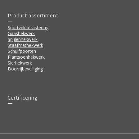
Product assortiment
Sportveldafrastering
Gaashekwerk
Spijlenhekwerk
Staafmathekwerk
Schuifpoorten
Plantsoenhekwerk
Sierhekwerk
Doorrijbeveiliging
Certificering