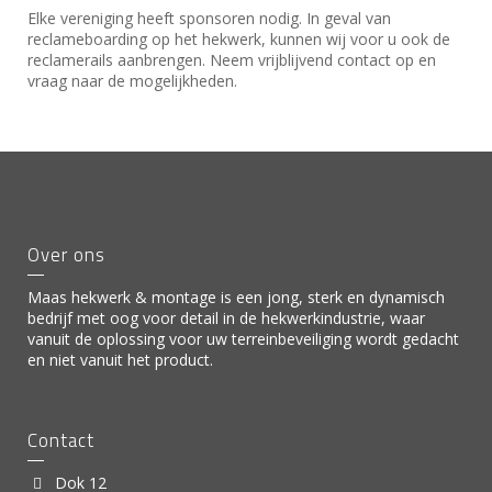
Elke vereniging heeft sponsoren nodig. In geval van
reclameboarding op het hekwerk, kunnen wij voor u ook de
reclamerails aanbrengen. Neem vrijblijvend contact op en
vraag naar de mogelijkheden.
Over ons
Maas hekwerk & montage is een jong, sterk en dynamisch
bedrijf met oog voor detail in de hekwerkindustrie, waar
vanuit de oplossing voor uw terreinbeveiliging wordt gedacht
en niet vanuit het product.
Contact
Dok 12