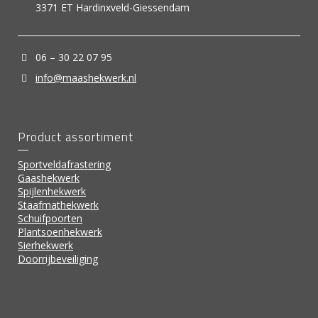
3371 ET Hardinxveld-Giessendam
06 – 30 22 07 95
info@maashekwerk.nl
Product assortiment
Sportveldafrastering
Gaashekwerk
Spijlenhekwerk
Staafmathekwerk
Schuifpoorten
Plantsoenhekwerk
Sierhekwerk
Doorrijbeveiliging