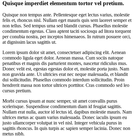
Quisque imperdiet elementum tortor vel pretium.
Quisque non tempus ante. Pellentesque eget lectus varius, molestie
felis et, rhoncus nisl. Nullam eget mauris quis sem laoreet semper et
non tellus. Sed tempus urna sed blandit cursus. Phasellus molestie
condimentum egestas. Class aptent taciti sociosqu ad litora torquent
per conubia nostra, per inceptos himenaeos. In rutrum posuere orci,
at dignissim lacus sagittis ut.
Lorem ipsum dolor sit amet, consectetuer adipiscing elit. Aenean
commodo ligula eget dolor. Aenean massa. Cum sociis natoque
penatibus et magnis dis parturient montes, nascetur ridiculus mus.
Donec velit est, egestas egestas dolor et, molestie porta justo. Nam
non gravida ante. Ut ultricies erat nec neque malesuada, et blandit
dui sollicitudin. Phasellus commodo interdum sollicitudin. Proin
hendrerit massa non tortor ultrices porttitor. Cras commodo sed leo
cursus pretium.
Morbi cursus ipsum at nunc semper, sit amet convallis purus
scelerisque. Suspendisse condimentum diam id feugiat sagittis.
Nullam erat nulla, auctor id lectus id, dapibus molestie mauris. Nam
ultrices metus ac quam varius malesuada. Donec iaculis ipsum eu
justo ullamcorper volutpat in vel nisl. Integer vehicula purus in
sagittis rhoncus. In quis turpis ac sapien semper lacinia. Donec non
metus nibh.