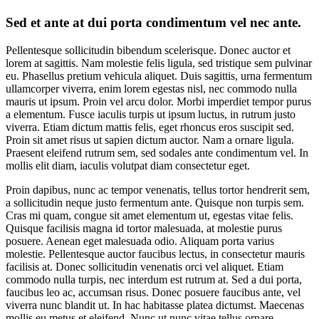
Sed et ante at dui porta condimentum vel nec ante.
Pellentesque sollicitudin bibendum scelerisque. Donec auctor et
lorem at sagittis. Nam molestie felis ligula, sed tristique sem pulvinar
eu. Phasellus pretium vehicula aliquet. Duis sagittis, urna fermentum
ullamcorper viverra, enim lorem egestas nisl, nec commodo nulla
mauris ut ipsum. Proin vel arcu dolor. Morbi imperdiet tempor purus
a elementum. Fusce iaculis turpis ut ipsum luctus, in rutrum justo
viverra. Etiam dictum mattis felis, eget rhoncus eros suscipit sed.
Proin sit amet risus ut sapien dictum auctor. Nam a ornare ligula.
Praesent eleifend rutrum sem, sed sodales ante condimentum vel. In
mollis elit diam, iaculis volutpat diam consectetur eget.
Proin dapibus, nunc ac tempor venenatis, tellus tortor hendrerit sem,
a sollicitudin neque justo fermentum ante. Quisque non turpis sem.
Cras mi quam, congue sit amet elementum ut, egestas vitae felis.
Quisque facilisis magna id tortor malesuada, at molestie purus
posuere. Aenean eget malesuada odio. Aliquam porta varius
molestie. Pellentesque auctor faucibus lectus, in consectetur mauris
facilisis at. Donec sollicitudin venenatis orci vel aliquet. Etiam
commodo nulla turpis, nec interdum est rutrum at. Sed a dui porta,
faucibus leo ac, accumsan risus. Donec posuere faucibus ante, vel
viverra nunc blandit ut. In hac habitasse platea dictumst. Maecenas
mollis eu metus et eleifend. Nunc ut nunc vitae tellus ornare