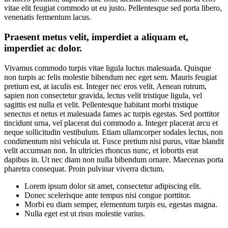
vitae elit feugiat commodo ut eu justo. Pellentesque sed porta libero,
venenatis fermentum lacus.
Praesent metus velit, imperdiet a aliquam et,
imperdiet ac dolor.
Vivamus commodo turpis vitae ligula luctus malesuada. Quisque
non turpis ac felis molestie bibendum nec eget sem. Mauris feugiat
pretium est, at iaculis est. Integer nec eros velit. Aenean rutrum,
sapien non consectetur gravida, lectus velit tristique ligula, vel
sagittis est nulla et velit. Pellentesque habitant morbi tristique
senectus et netus et malesuada fames ac turpis egestas. Sed porttitor
tincidunt urna, vel placerat dui commodo a. Integer placerat arcu et
neque sollicitudin vestibulum. Etiam ullamcorper sodales lectus, non
condimentum nisi vehicula ut. Fusce pretium nisi purus, vitae blandit
velit accumsan non. In ultricies rhoncus nunc, et lobortis erat
dapibus in. Ut nec diam non nulla bibendum ornare. Maecenas porta
pharetra consequat. Proin pulvinar viverra dictum.
Lorem ipsum dolor sit amet, consectetur adipiscing elit.
Donec scelerisque ante tempus nisi congue porttitor.
Morbi eu diam semper, elementum turpis eu, egestas magna.
Nulla eget est ut risus molestie varius.