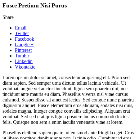
Fusce Pretium Nisi Purus
Share
Email
Twitter
Facebook
Google +
Pinterest
Tumblr
Linkedin
Vkontakte
Lorem ipsum dolor sit amet, consectetur adipiscing elit. Proin sed
diam sapien. Sed semper urna dictum tellus lacinia vehicula. Ut
volutpat, augue vel auctor tincidunt, ligula sem pharetra dui, nec
tincidunt ante mauris eu diam. Phasellus viverra nisl vitae cursus
euismod. Suspendisse sit amet est lectus.
Sed congue nunc pharetra
dignissim aliquet. Fusce elementum eros aliquam, sodales nisi quis,
sodales magna. Integer congue convallis adipiscing. Aliquam erat
volutpat. Sed sed erat quis ligula posuere luctus commodo luctus
felis. Quisque non sem a enim iaculis venenatis vitae at lorem.
Phasellus eleifend sapien quam, ut euismod ante fringilla eget. Cras
ut libero porttitor, dapibus ante non, lacinia odio. Curabitur id eros