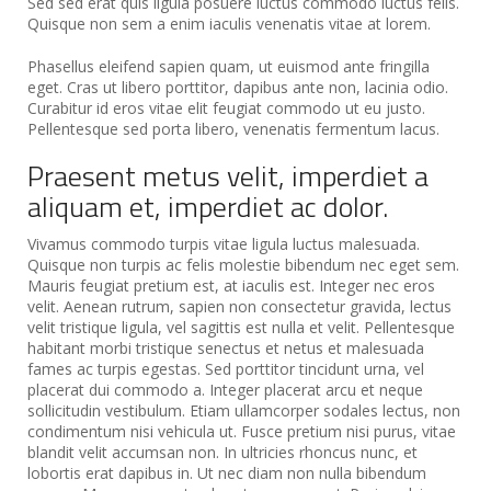
Sed sed erat quis ligula posuere luctus commodo luctus felis.
Quisque non sem a enim iaculis venenatis vitae at lorem.
Phasellus eleifend sapien quam, ut euismod ante fringilla
eget. Cras ut libero porttitor, dapibus ante non, lacinia odio.
Curabitur id eros vitae elit feugiat commodo ut eu justo.
Pellentesque sed porta libero, venenatis fermentum lacus.
Praesent metus velit, imperdiet a
aliquam et, imperdiet ac dolor.
Vivamus commodo turpis vitae ligula luctus malesuada.
Quisque non turpis ac felis molestie bibendum nec eget sem.
Mauris feugiat pretium est, at iaculis est. Integer nec eros
velit. Aenean rutrum, sapien non consectetur gravida, lectus
velit tristique ligula, vel sagittis est nulla et velit. Pellentesque
habitant morbi tristique senectus et netus et malesuada
fames ac turpis egestas. Sed porttitor tincidunt urna, vel
placerat dui commodo a. Integer placerat arcu et neque
sollicitudin vestibulum. Etiam ullamcorper sodales lectus, non
condimentum nisi vehicula ut. Fusce pretium nisi purus, vitae
blandit velit accumsan non. In ultricies rhoncus nunc, et
lobortis erat dapibus in. Ut nec diam non nulla bibendum