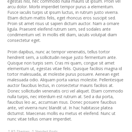
egestas nisl, nec commodo nulla mauris ut ipsum. Proin vel
arcu dolor. Morbi imperdiet tempor purus a elementum.
Fusce iaculis turpis ut ipsum luctus, in rutrum justo viverra.
Etiam dictum mattis felis, eget rhoncus eros suscipit sed.
Proin sit amet risus ut sapien dictum auctor. Nam a ornare
ligula. Praesent eleifend rutrum sem, sed sodales ante
condimentum vel. In mollis elit diam, iaculis volutpat diam
consectetur eget.
Proin dapibus, nunc ac tempor venenatis, tellus tortor
hendrerit sem, a sollicitudin neque justo fermentum ante.
Quisque non turpis sem. Cras mi quam, congue sit amet
elementum ut, egestas vitae felis. Quisque facilisis magna id
tortor malesuada, at molestie purus posuere. Aenean eget
malesuada odio. Aliquam porta varius molestie. Pellentesque
auctor faucibus lectus, in consectetur mauris facilisis at.
Donec sollicitudin venenatis orci vel aliquet. Etiam commodo
nulla turpis, nec interdum est rutrum at. Sed a dui porta,
faucibus leo ac, accumsan risus. Donec posuere faucibus
ante, vel viverra nunc blandit ut. In hac habitasse platea
dictumst. Maecenas mollis eu metus et eleifend. Nunc ut
nunc vitae tellus ornare imperdiet.
RT-Themes
Standart Posts