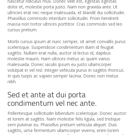
nascetur ridiculus mus. Donec velit est, egestas egestas
dolor et, molestie porta justo. Nam non gravida ante. Ut
ultricies erat nec neque malesuada, et blandit dui sollicitudin.
Phasellus commodo interdum sollicitudin. Proin hendrerit
massa non tortor ultrices porttitor. Cras commodo sed leo
cursus pretium.
Morbi cursus ipsum at nunc semper, sit amet convallis purus
scelerisque. Suspendisse condimentum diam id feugiat
sagittis. Nullam erat nulla, auctor id lectus id, dapibus
molestie mauris. Nam ultrices metus ac quam varius
malesuada. Donec iaculis ipsum eu justo ullamcorper
volutpat in vel nisl. Integer vehicula purus in sagittis rhoncus.
In quis turpis ac sapien semper lacinia. Donec non metus
nibh.
Sed et ante at dui porta
condimentum vel nec ante.
Pellentesque sollicitudin bibendum scelerisque. Donec auctor
et lorem at sagittis. Nam molestie felis ligula, sed tristique
sem pulvinar eu. Phasellus pretium vehicula aliquet. Duis
sagittis, urna fermentum ullamcorper viverra, enim lorem