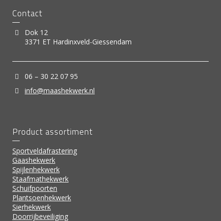
Contact
Dok 12
3371 ET Hardinxveld-Giessendam
06 – 30 22 07 95
info@maashekwerk.nl
Product assortiment
Sportveldafrastering
Gaashekwerk
Spijlenhekwerk
Staafmathekwerk
Schuifpoorten
Plantsoenhekwerk
Sierhekwerk
Doorrijbeveiliging