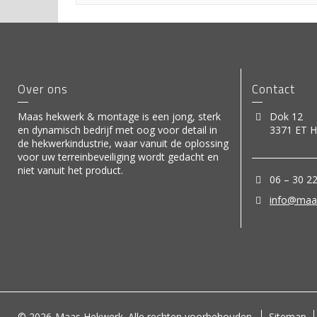
Over ons
Contact
Maas hekwerk & montage is een jong, sterk
Dok 12
en dynamisch bedrijf met oog voor detail in
3371 ET H
de hekwerkindustrie, waar vanuit de oplossing
voor uw terreinbeveiliging wordt gedacht en
niet vanuit het product.
06 – 30 2
info@maa
© 2026
Maas Hekwerk. Alle rechten voorbehouden.
Sitemap