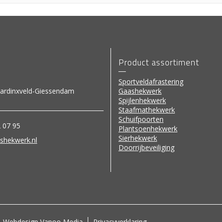
Product assortiment
Sportveldafrastering
ardinxveld-Giessendam
Gaashekwerk
Spijlenhekwerk
Staafmathekwerk
Schuifpoorten
2 07 95
Plantsoenhekwerk
Sierhekwerk
shekwerk.nl
Doorrijbeveiliging
Webdesign Vanoo Media
Privacyverklaring