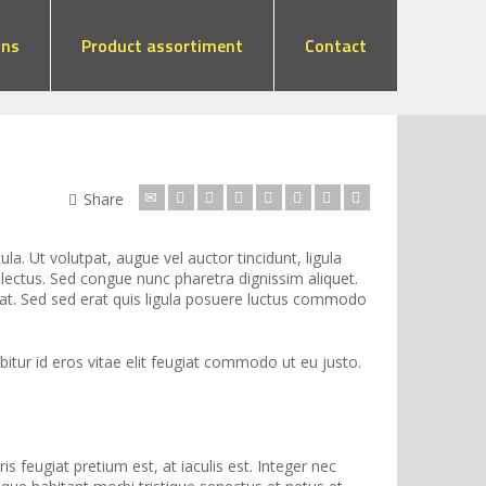
ons
Product assortiment
Contact
Share
a. Ut volutpat, augue vel auctor tincidunt, ligula
 lectus.
Sed congue nunc pharetra dignissim aliquet.
pat. Sed sed erat quis ligula posuere luctus commodo
abitur id eros vitae elit feugiat commodo ut eu justo.
feugiat pretium est, at iaculis est. Integer nec