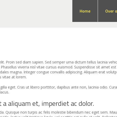
Home
Over 
t. Proin sed diam sapien. Sed semper urna dictum tellus lacinia vehicul
Phasellus viverra nisl vitae cursus euismod. Suspendisse sit amet est
dales magna. Integer congue convallis adipiscing. Aliquam erat volut
s vitae at lorem.
lla eget. Cras ut libero porttitor, dapibus ante non, lacinia odio. Cur
lacus.
 a aliquam et, imperdiet ac dolor.
. Quisque non turpis ac felis molestie bibendum nec eget sem. Mauris 