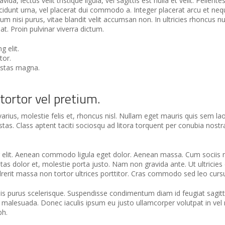
da, lectus velit tristique ligula, vel sagittis est nulla et velit. Pellen
cidunt urna, vel placerat dui commodo a. Integer placerat arcu et neq
m nisi purus, vitae blandit velit accumsan non. In ultricies rhoncus nu
 Proin pulvinar viverra dictum.
 elit.
tor.
estas magna.
ortor vel pretium.
rius, molestie felis et, rhoncus nisl. Nullam eget mauris quis sem l
as. Class aptent taciti sociosqu ad litora torquent per conubia nostr
g elit. Aenean commodo ligula eget dolor. Aenean massa. Cum sociis 
tas dolor et, molestie porta justo. Nam non gravida ante. Ut ultricies 
rerit massa non tortor ultrices porttitor. Cras commodo sed leo curs
s purus scelerisque. Suspendisse condimentum diam id feugiat sagittis.
lesuada. Donec iaculis ipsum eu justo ullamcorper volutpat in vel nisl
bh.