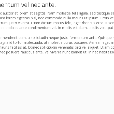
mentum vel nec ante.
auctor et lorem at sagittis. Nam molestie felis ligula, sed tristique s
enim lorem egestas nisl, nec commodo nulla mauris ut ipsum. Proin ve
trum justo viverra. Etiam dictum mattis felis, eget rhoncus eros suscip
ed sodales ante condimentum vel. In mollis elit diam, iaculis volutpa
tor hendrerit sem, a sollicitudin neque justo fermentum ante. Quisque
s magna id tortor malesuada, at molestie purus posuere. Aenean eget m
uris facilisis at. Donec sollicitudin venenatis orci vel aliquet. Etiam
nec posuere faucibus ante, vel viverra nunc blandit ut. In hac habita