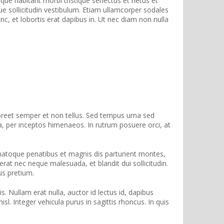
tesque habitant morbi tristique senectus et netus et
ue sollicitudin vestibulum. Etiam ullamcorper sodales
nc, et lobortis erat dapibus in. Ut nec diam non nulla
aoreet semper et non tellus. Sed tempus urna sed
a, per inceptos himenaeos. In rutrum posuere orci, at
natoque penatibus et magnis dis parturient montes,
erat nec neque malesuada, et blandit dui sollicitudin.
us pretium.
 Nullam erat nulla, auctor id lectus id, dapibus
. Integer vehicula purus in sagittis rhoncus. In quis