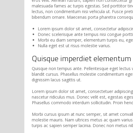
eros velit. Aenean rutrum, sapien non consectetur gravi
malesuada fames ac turpis egestas. Sed porttitor tin
lectus, non condimentum nisi vehicula ut. Fusce pretiu
bibendum ornare. Maecenas porta pharetra consequat.
Lorem ipsum dolor sit amet, consectetur adipiscing
Donec scelerisque ante tempus nisi congue portti
Morbi eu diam semper, elementum turpis eu, eg
Nulla eget est ut risus molestie varius.
Quisque imperdiet elementum t
Quisque non tempus ante. Pellentesque eget lectus va
blandit cursus. Phasellus molestie condimentum egest
dignissim lacus sagittis ut.
Lorem ipsum dolor sit amet, consectetuer adipiscin
nascetur ridiculus mus. Donec velit est, egestas eges
Phasellus commodo interdum sollicitudin. Proin hend
Morbi cursus ipsum at nunc semper, sit amet convalli
molestie mauris. Nam ultrices metus ac quam varius ma
turpis ac sapien semper lacinia. Donec non metus ni