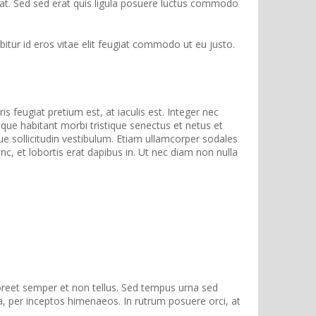
pat. Sed sed erat quis ligula posuere luctus commodo
abitur id eros vitae elit feugiat commodo ut eu justo.
feugiat pretium est, at iaculis est. Integer nec
tesque habitant morbi tristique senectus et netus et
ue sollicitudin vestibulum. Etiam ullamcorper sodales
nc, et lobortis erat dapibus in. Ut nec diam non nulla
aoreet semper et non tellus. Sed tempus urna sed
a, per inceptos himenaeos. In rutrum posuere orci, at