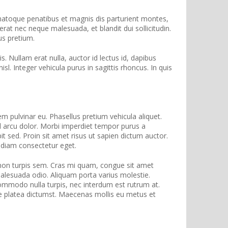
natoque penatibus et magnis dis parturient montes,
erat nec neque malesuada, et blandit dui sollicitudin.
us pretium.
 Nullam erat nulla, auctor id lectus id, dapibus
. Integer vehicula purus in sagittis rhoncus. In quis
em pulvinar eu. Phasellus pretium vehicula aliquet.
l arcu dolor. Morbi imperdiet tempor purus a
it sed. Proin sit amet risus ut sapien dictum auctor.
t diam consectetur eget.
 non turpis sem. Cras mi quam, congue sit amet
alesuada odio. Aliquam porta varius molestie.
 commodo nulla turpis, nec interdum est rutrum at.
sse platea dictumst. Maecenas mollis eu metus et