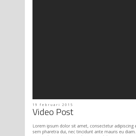
19 februari 2015
Video Post
Lorem ipsum dolor sit amet, consectetur adipiscing eli
sem pharetra dui, nec tincidunt ante mauris eu diam. 