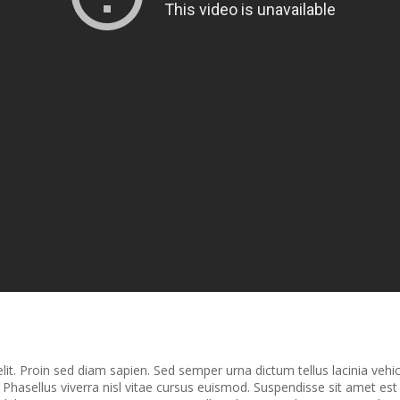
t. Proin sed diam sapien. Sed semper urna dictum tellus lacinia vehicul
Phasellus viverra nisl vitae cursus euismod. Suspendisse sit amet est