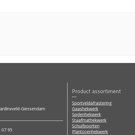
Product assortiment
Sportveldafrastering
ardinxveld-Giessendam
Gaashekwerk
Spijlenhekwerk
Staafmathekwerk
Schuifpoorten
2 07 95
Plantsoenhekwerk