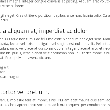
dales magna. Integer congue convallis adipiscing. Aliquam erat volut
s vitae at lorem.
lla eget. Cras ut libero porttitor, dapibus ante non, lacinia odio. Cur
lacus.
 a aliquam et, imperdiet ac dolor.
. Quisque non turpis ac felis molestie bibendum nec eget sem. Mauris 
da, lectus velit tristique ligula, vel sagittis est nulla et velit. Pellen
cidunt urna, vel placerat dui commodo a. Integer placerat arcu et neq
m nisi purus, vitae blandit velit accumsan non. In ultricies rhoncus nu
 Proin pulvinar viverra dictum.
 elit.
tor.
estas magna.
ortor vel pretium.
rius, molestie felis et, rhoncus nisl. Nullam eget mauris quis sem l
as. Class aptent taciti sociosqu ad litora torquent per conubia nostr