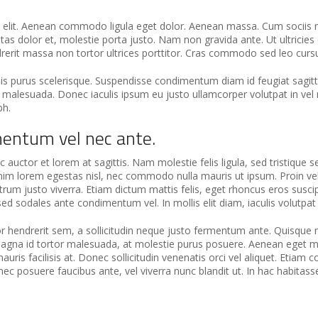
g elit. Aenean commodo ligula eget dolor. Aenean massa. Cum sociis 
tas dolor et, molestie porta justo. Nam non gravida ante. Ut ultricies 
rerit massa non tortor ultrices porttitor. Cras commodo sed leo curs
s purus scelerisque. Suspendisse condimentum diam id feugiat sagittis.
lesuada. Donec iaculis ipsum eu justo ullamcorper volutpat in vel nisl
bh.
mentum vel nec ante.
auctor et lorem at sagittis. Nam molestie felis ligula, sed tristique s
enim lorem egestas nisl, nec commodo nulla mauris ut ipsum. Proin ve
trum justo viverra. Etiam dictum mattis felis, eget rhoncus eros suscip
ed sodales ante condimentum vel. In mollis elit diam, iaculis volutpa
tor hendrerit sem, a sollicitudin neque justo fermentum ante. Quisque
s magna id tortor malesuada, at molestie purus posuere. Aenean eget m
uris facilisis at. Donec sollicitudin venenatis orci vel aliquet. Etiam
nec posuere faucibus ante, vel viverra nunc blandit ut. In hac habita