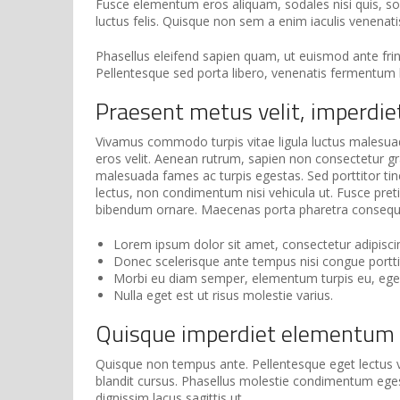
Fusce elementum eros aliquam, sodales nisi quis, so
luctus felis. Quisque non sem a enim iaculis venenati
Phasellus eleifend sapien quam, ut euismod ante fringi
Pellentesque sed porta libero, venenatis fermentum 
Praesent metus velit, imperdiet
Vivamus commodo turpis vitae ligula luctus malesuada
eros velit. Aenean rutrum, sapien non consectetur gravi
malesuada fames ac turpis egestas. Sed porttitor tin
lectus, non condimentum nisi vehicula ut. Fusce pretiu
bibendum ornare. Maecenas porta pharetra consequat.
Lorem ipsum dolor sit amet, consectetur adipiscing
Donec scelerisque ante tempus nisi congue portti
Morbi eu diam semper, elementum turpis eu, eg
Nulla eget est ut risus molestie varius.
Quisque imperdiet elementum t
Quisque non tempus ante. Pellentesque eget lectus va
blandit cursus. Phasellus molestie condimentum egest
dignissim lacus sagittis ut.