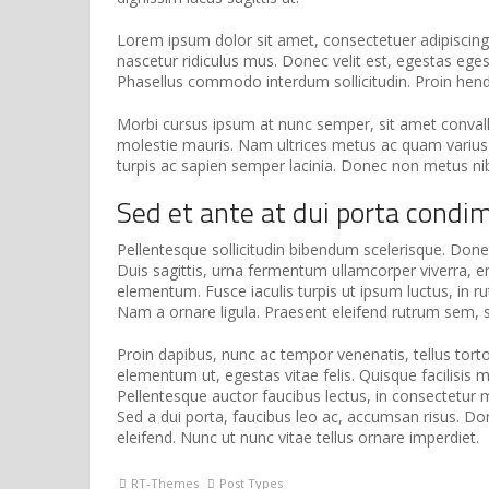
Lorem ipsum dolor sit amet, consectetuer adipiscin
nascetur ridiculus mus. Donec velit est, egestas eges
Phasellus commodo interdum sollicitudin. Proin hend
Morbi cursus ipsum at nunc semper, sit amet convalli
molestie mauris. Nam ultrices metus ac quam varius ma
turpis ac sapien semper lacinia. Donec non metus ni
Sed et ante at dui porta condi
Pellentesque sollicitudin bibendum scelerisque. Donec 
Duis sagittis, urna fermentum ullamcorper viverra, 
elementum. Fusce iaculis turpis ut ipsum luctus, in ru
Nam a ornare ligula. Praesent eleifend rutrum sem, s
Proin dapibus, nunc ac tempor venenatis, tellus tor
elementum ut, egestas vitae felis. Quisque facilisi
Pellentesque auctor faucibus lectus, in consectetur ma
Sed a dui porta, faucibus leo ac, accumsan risus. Do
eleifend. Nunc ut nunc vitae tellus ornare imperdiet.
RT-Themes
Post Types