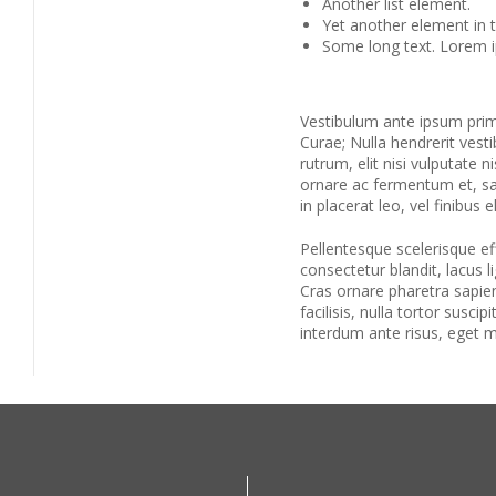
Another list element.
Yet another element in th
Some long text. Lorem ip
Vestibulum ante ipsum primis
Curae; Nulla hendrerit ves
rutrum, elit nisi vulputate ni
ornare ac fermentum et, sag
in placerat leo, vel finibus el
Pellentesque scelerisque effi
consectetur blandit, lacus l
Cras ornare pharetra sapien
facilisis, nulla tortor susci
interdum ante risus, eget m