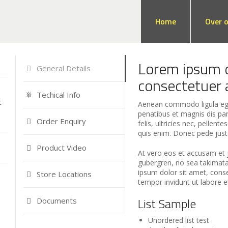
Home
Over 
Lorem ipsum d
General Details
consectetuer a
Techical Info
t
Aenean commodo ligula ege
penatibus et magnis dis pa
Order Enquiry
felis, ultricies nec, pelle
quis enim. Donec pede justo,
Product Video
At vero eos et accusam et j
gubergren, no sea takimat
ipsum dolor sit amet, cons
Store Locations
tempor invidunt ut labore 
List Sample
Documents
Unordered list test