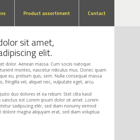
ons
Product assortiment
Contact
olor sit amet,
dipiscing elit.
t dolor. Aenean massa. Cum sociis natoque
rturient montes, nascetur ridiculus mus. Donec quam
ntesque eu, pretium quis, sem. Nulla consequat massa
 fringilla vel, aliquet nec, vulputate eget, arcu.
usto duo dolores et ea rebum. Stet clita kasd
a sanctus est Lorem ipsum dolor sit amet. Lorem
etetur sadipscing elitr, sed diam nonumy eirmod
et dolore magna aliquyam erat, sed diam voluptua.