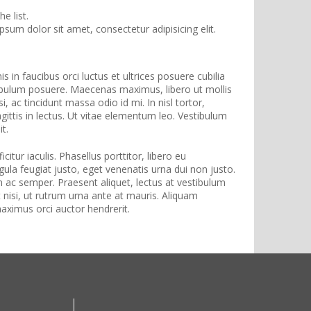
e list.
sum dolor sit amet, consectetur adipisicing elit.
 in faucibus orci luctus et ultrices posuere cubilia
tibulum posuere. Maecenas maximus, libero ut mollis
si, ac tincidunt massa odio id mi. In nisl tortor,
ittis in lectus. Ut vitae elementum leo. Vestibulum
it.
citur iaculis. Phasellus porttitor, libero eu
igula feugiat justo, eget venenatis urna dui non justo.
 ac semper. Praesent aliquet, lectus at vestibulum
pit nisi, ut rutrum urna ante at mauris. Aliquam
aximus orci auctor hendrerit.