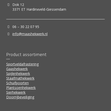
Dok 12
3371 ET Hardinxveld-Giessendam
06 – 30 22 07 95
info@maashekwerk.nl
Product assortiment
Sportveldafrastering
Gaashekwerk
Spijlenhekwerk
Staafmathekwerk
Schuifpoorten
Plantsoenhekwerk
Sierhekwerk
Doorrijbeveiliging