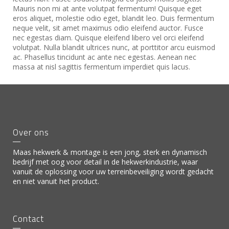
Mauris non mi at ante volutpat fermentum! Quisque eget
eros aliquet, molestie odio eget, blandit leo. Duis fermentum
neque velit, sit amet maximus odio eleifend auctor. Fusce
nec egestas diam. Quisque eleifend libero vel orci eleifend
volutpat. Nulla blandit ultrices nunc, at porttitor arcu euismod
ac. Phasellus tincidunt ac ante nec egestas. Aenean nec
massa at nisl sagittis fermentum imperdiet quis lacus.
Over ons
Maas hekwerk & montage is een jong, sterk en dynamisch
bedrijf met oog voor detail in de hekwerkindustrie, waar
vanuit de oplossing voor uw terreinbeveiliging wordt gedacht
en niet vanuit het product.
Contact