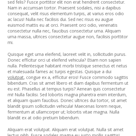
sed felis? Fusce porttitor elit non erat hendrerit consectetur.
Nam in accumsan tortor. Praesent sodales, nisi a dapibus
consequat, velit risus elementum turpis, at varius eros odio
ac lacus! Nulla nec facilisis dui. Sed nec risus eu augue
euismod mattis eu at orci. Praesent orci odio, venenatis
consectetur nulla nec, faucibus consectetur urna. Aliquam
urna massa, ultrices consectetur augue non, facilisis porttitor
mi.
Quisque eget urna eleifend, laoreet velit in, sollicitudin purus.
Donec efficitur orci ut eleifend vehicula? Etiam non sapien
nulla. Pellentesque habitant morbi tristique senectus et netus
et malesuada fames ac turpis egestas. Quisque a dui
volutpat
, congue ex a, efficitur eros! Fusce commodo sagittis
bibendum. Cras sit amet libero et diam dapibus fermentum ut
eu est. Phasellus at tempus turpis? Aenean quis consectetur
mi! Nulla facilisi. Sed lobortis magna pharetra enim interdum,
et aliquam quam faucibus. Donec ultrices dui tortor, sit amet
blandit ipsum sollicitudin vehicula! Maecenas lorem neque,
fermentum at ullamcorper ut; lobortis vitae magna. Nulla
blandit ex at odio pretium bibendum.
Aliquam erat volutpat. Aliquam erat volutpat. Nulla sit amet
lectus nibh. Fusce sodales magna eu justo mollis sagittis!