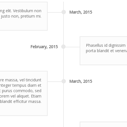
ng elit. Vestibulum non
March,
2015
or justo non, pretium mi.
Phasellus id dignissim 
February,
2015
porta blandit et venen
re massa, vel tincidunt
March,
2015
. Integer tempus diam et
get purus commodo, sed
lorem vel aliquet. Etiam
blandit efficitur massa.