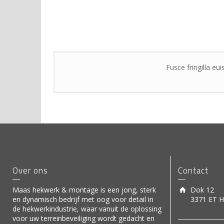
Fusce fringilla eu
Over ons
Contact
Maas hekwerk & montage is een jong, sterk
Dok 12
en dynamisch bedrijf met oog voor detail in
3371 ET H
de hekwerkindustrie, waar vanuit de oplossing
voor uw terreinbeveiliging wordt gedacht en