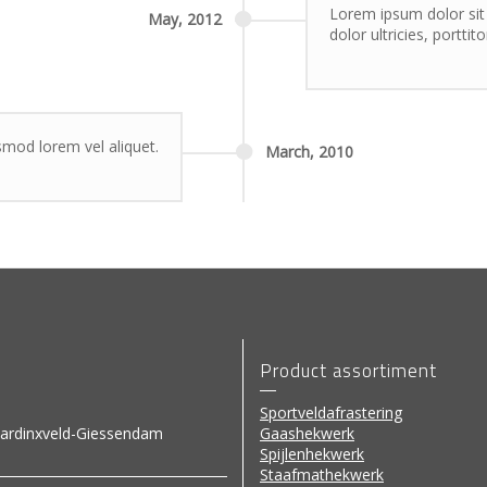
Lorem ipsum dolor sit 
May,
2012
dolor ultricies, porttit
ismod lorem vel aliquet.
March,
2010
Product assortiment
Sportveldafrastering
ardinxveld-Giessendam
Gaashekwerk
Spijlenhekwerk
Staafmathekwerk