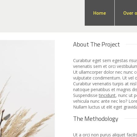
Home
Over 
About The Project
Curabitur eget sem egestas risu
venenatis sem et orci vestibulum
Ut ullamcorper dolor nec nunc co
vulputate condimentum. Ut vel or
Curabitur venenatis turpis at nis
natoque penatibus et magnis dis
Suspendisse
tincidunt
, nunc ut p
vehicula nunc ante nec leo? Lore
Nullam luctus ut elit eget grav
The Methodology
Ut a orci non purus aliquet facil