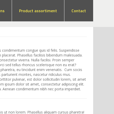
ons
Product assortiment
Contact
s condimentum congue quis id felis. Suspendisse
 placerat. Phasellus facilisis bibendum malesuada.
nsectetur viverra. Nulla facilisi. Proin semper
ci sed tellus rhoncus scelerisque non eu erat?
l pharetra, eu tincidunt enim venenatis. Cum sociis
 parturient montes, nascetur ridiculus mus.
orttitor pulvinar, est dolor sollicitudin lorem, sit amet
m ipsum dolor sit amet, consectetur adipiscing elit.
ida. Aenean condimentum nibh nec porta imperdiet.
isis ut non lorem. Phasellus aliquam cursus pharetra!