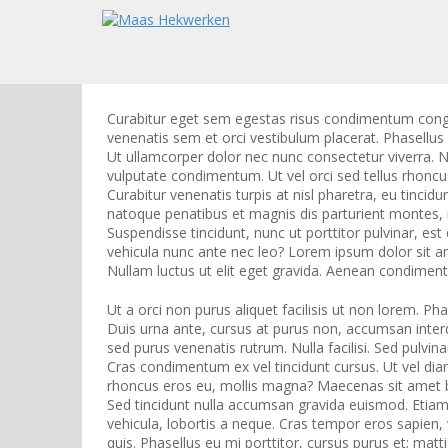
Curabitur eget sem egestas risus condimentum congue
venenatis sem et orci vestibulum placerat. Phasellus
Ut ullamcorper dolor nec nunc consectetur viverra. Nu
vulputate condimentum. Ut vel orci sed tellus rhoncu
Curabitur venenatis turpis at nisl pharetra, eu tinci
natoque penatibus et magnis dis parturient montes, 
Suspendisse tincidunt, nunc ut porttitor pulvinar, est 
vehicula nunc ante nec leo? Lorem ipsum dolor sit ame
Nullam luctus ut elit eget gravida. Aenean condimen
Ut a orci non purus aliquet facilisis ut non lorem. Ph
Duis urna ante, cursus at purus non, accumsan interdu
sed purus venenatis rutrum. Nulla facilisi. Sed pulvin
Cras condimentum ex vel tincidunt cursus. Ut vel diam
rhoncus eros eu, mollis magna? Maecenas sit amet bla
Sed tincidunt nulla accumsan gravida euismod. Etiam
vehicula, lobortis a neque. Cras tempor eros sapien,
quis. Phasellus eu mi porttitor, cursus purus et; matt