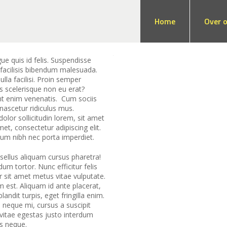
Home
Over 
 quis id felis. Suspendisse
 facilisis bibendum malesuada.
lla facilisi. Proin semper
s scelerisque non eu erat?
dunt enim venenatis. Cum sociis
nascetur ridiculus mus.
dolor sollicitudin lorem, sit amet
t, consectetur adipiscing elit.
tum nibh nec porta imperdiet.
asellus aliquam cursus pharetra!
m tortor. Nunc efficitur felis
ar sit amet metus vitae vulputate.
 est. Aliquam id ante placerat,
ndit turpis, eget fringilla enim.
 neque mi, cursus a suscipit
 vitae egestas justo interdum
is neque.