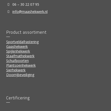
06 – 30 22 07 95
info@maashekwerk.nl
Product assortiment
Sportveldafrastering
Gaashekwerk
Spijlenhekwerk
Staafmathekwerk
Schuifpoorten
Plantsoenhekwerk
Sierhekwerk
Doorrijbeveiliging
Certificering